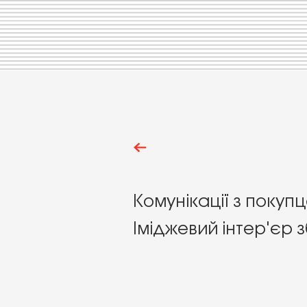
К
омунікації з покуп
Іміджевий інтер'єр 