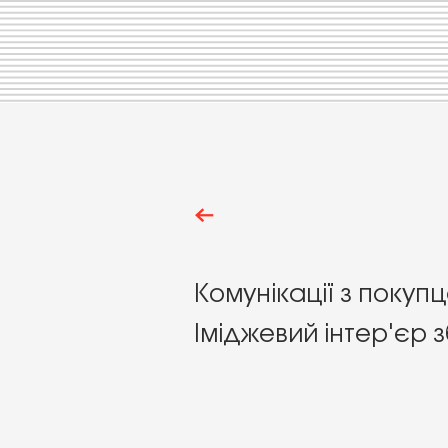
К
омунікації з покуп
Іміджевий інтер'єр 